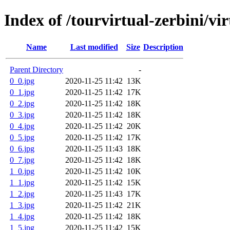
Index of /tourvirtual-zerbini/v
Name
Last modified
Size
Description
Parent Directory
-
0_0.jpg
2020-11-25 11:42
13K
0_1.jpg
2020-11-25 11:42
17K
0_2.jpg
2020-11-25 11:42
18K
0_3.jpg
2020-11-25 11:42
18K
0_4.jpg
2020-11-25 11:42
20K
0_5.jpg
2020-11-25 11:42
17K
0_6.jpg
2020-11-25 11:43
18K
0_7.jpg
2020-11-25 11:42
18K
1_0.jpg
2020-11-25 11:42
10K
1_1.jpg
2020-11-25 11:42
15K
1_2.jpg
2020-11-25 11:43
17K
1_3.jpg
2020-11-25 11:42
21K
1_4.jpg
2020-11-25 11:42
18K
1_5.jpg
2020-11-25 11:42
15K