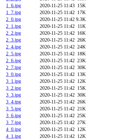
1_6.jpg
2020-11-25 11:43
15K
1_7.jpg
2020-11-25 11:42
17K
2_0.jpg
2020-11-25 11:42
9.3K
2_1.jpg
2020-11-25 11:42
11K
2_2.jpg
2020-11-25 11:42
16K
2_3.jpg
2020-11-25 11:42
26K
2_4.jpg
2020-11-25 11:42
24K
2_5.jpg
2020-11-25 11:42
18K
2_6.jpg
2020-11-25 11:42
23K
2_7.jpg
2020-11-25 11:42
30K
3_0.jpg
2020-11-25 11:42
13K
3_1.jpg
2020-11-25 11:42
12K
3_2.jpg
2020-11-25 11:42
15K
3_3.jpg
2020-11-25 11:42
30K
3_4.jpg
2020-11-25 11:42
26K
3_5.jpg
2020-11-25 11:42
21K
3_6.jpg
2020-11-25 11:42
25K
3_7.jpg
2020-11-25 11:42
27K
4_0.jpg
2020-11-25 11:42
12K
4_1.jpg
2020-11-25 11:42
12K